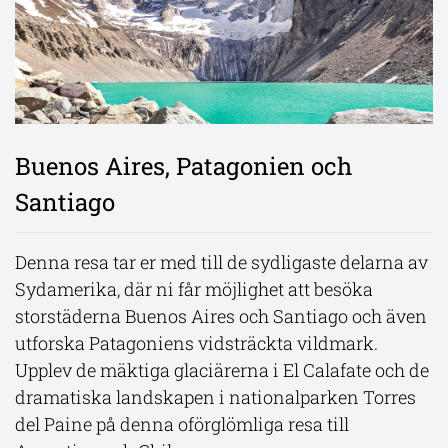
Ecuador, Galápagosöarna och Peru
Chiles ökenäventyr
Buenos Aires, Patagonien och
Santiago
Denna resa bjuder på en fascinerande
Välkomna till världens torraste öken - Atacama!
kombination av natur och kultur, med start i
San Pedro de Atacama är en charmig by i norra
Ecuadors huvudstad Quito. Ni flyger vidare till
Denna resa tar er med till de sydligaste delarna av
Chile med grusvägar och traditionell andinsk
Galápagosöarna för att under flera dagar utforska
Sydamerika, där ni får möjlighet att besöka
kultur. Denna resa bjuder på oförglömliga
den unika och orörda naturen. Därefter väntar
storstäderna Buenos Aires och Santiago och även
naturupplevelser, från Valle de la Luna med sina
Lima med sina historiska och moderna
utforska Patagoniens vidsträckta vildmark.
surrealistiska stenformationer, till de unika
kontraster, innan äventyret avslutas i Inkarikets
Upplev de mäktiga glaciärerna i El Calafate och de
lagunerna och saltöknarna vid geyserfältet "El
hjärta med besök i Cusco, Machu Picchu och
dramatiska landskapen i nationalparken Torres
Tatio".
möjlighet till en vandring till Regnbågsberget.
del Paine på denna oförglömliga resa till