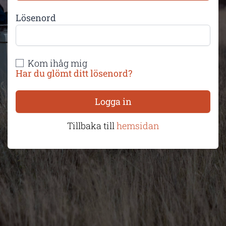
Lösenord
Kom ihåg mig
Har du glömt ditt lösenord?
Logga in
Tillbaka till
hemsidan