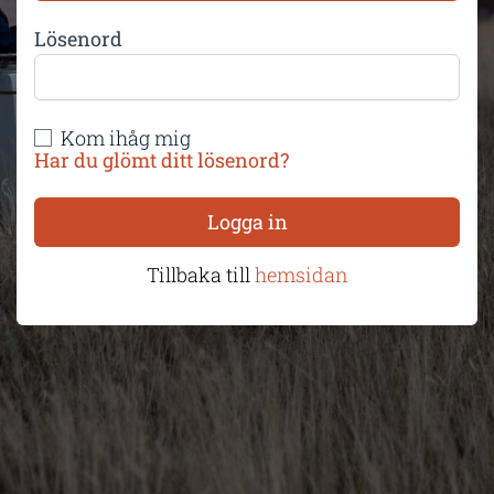
Lösenord
Kom ihåg mig
Har du glömt ditt lösenord?
Logga in
Tillbaka till
hemsidan