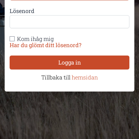
Lösenord
Kom ihåg mig
Har du glömt ditt lösenord?
Logga in
Tillbaka till
hemsidan