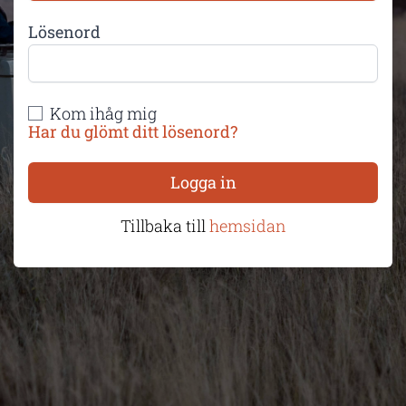
Lösenord
Kom ihåg mig
Har du glömt ditt lösenord?
Logga in
Tillbaka till
hemsidan