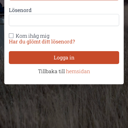
Lösenord
Kom ihåg mig
Har du glömt ditt lösenord?
Logga in
Tillbaka till
hemsidan