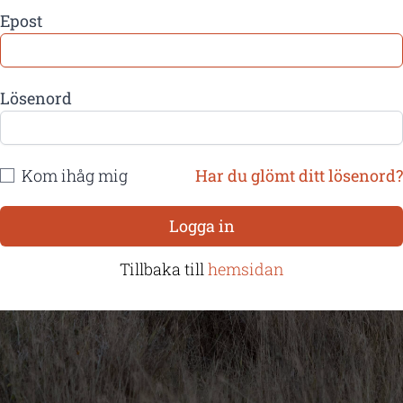
Epost
Lösenord
Kom ihåg mig
Har du glömt ditt lösenord?
Logga in
Tillbaka till
hemsidan