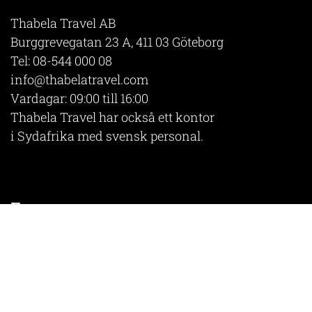
Thabela Travel AB
Burggrevegatan 23 A, 411 03 Göteborg
Tel:
08-544 000 08
info@thabelatravel.com
Vardagar: 09:00 till 16:00
Thabela Travel har också ett kontor
i Sydafrika med svensk personal.
Evenemang
Vi är aktiva föreläsare och bjuder
ofta in till reseaftnar runt om i Sverige.
Se aktuella reseaftnar