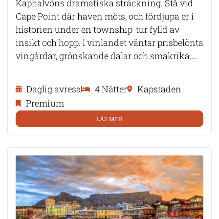
Kaphalvöns dramatiska sträckning. Stå vid
Cape Point där haven möts, och fördjupa er i
historien under en township-tur fylld av
insikt och hopp. I vinlandet väntar prisbelönta
vingårdar, grönskande dalar och smakrika...
Daglig avresa
4 Nätter
Kapstaden
Premium
LÄS MER