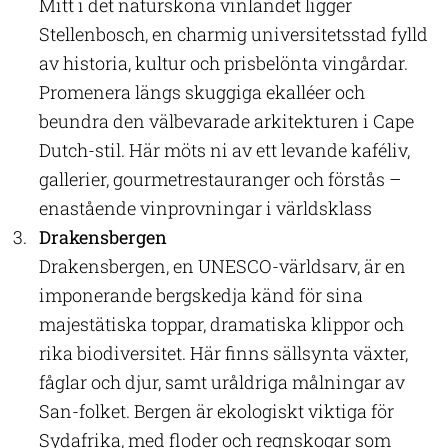
Mitt i det natursköna vinlandet ligger
Stellenbosch, en charmig universitetsstad fylld
av historia, kultur och prisbelönta vingårdar.
Promenera längs skuggiga ekalléer och
beundra den välbevarade arkitekturen i Cape
Dutch-stil. Här möts ni av ett levande kaféliv,
gallerier, gourmetrestauranger och förstås –
enastående vinprovningar i världsklass
Drakensbergen
Drakensbergen, en UNESCO-världsarv, är en
imponerande bergskedja känd för sina
majestätiska toppar, dramatiska klippor och
rika biodiversitet. Här finns sällsynta växter,
fåglar och djur, samt uråldriga målningar av
San-folket. Bergen är ekologiskt viktiga för
Sydafrika, med floder och regnskogar som