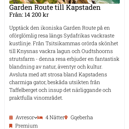
Garden Route till Kapstaden
Från: 14 200 kr
Upptäck den ikoniska Garden Route på en
oförglömlig resa längs Sydafrikas vackraste
kustlinje. Från Tsitsikammas orörda skönhet
till Knysnas vackra lagun och Oudtshoorns
strutsfarm - denna resa erbjuder en fantastisk
blandning av natur, äventyr och kultur.
Avsluta med att strosa bland Kapstadens
charmiga gator, beskåda utsikten från
Taffelberget och insup det närliggande och
praktfulla vinområdet.
Avresor
4 Nätter
Gqeberha
Premium