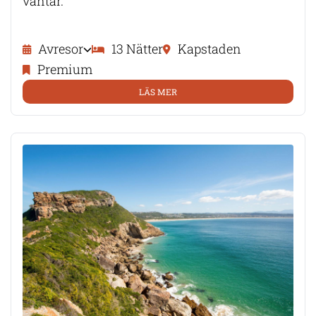
väntar.
Avresor
13 Nätter
Kapstaden
Premium
LÄS MER