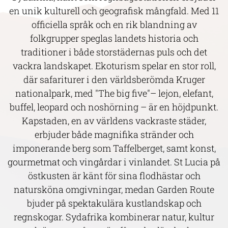
en unik kulturell och geografisk mångfald. Med 11
officiella språk och en rik blandning av
folkgrupper speglas landets historia och
traditioner i både storstädernas puls och det
vackra landskapet. Ekoturism spelar en stor roll,
där safariturer i den världsberömda Kruger
nationalpark, med "The big five"– lejon, elefant,
buffel, leopard och noshörning – är en höjdpunkt.
Kapstaden, en av världens vackraste städer,
erbjuder både magnifika stränder och
imponerande berg som Taffelberget, samt konst,
gourmetmat och vingårdar i vinlandet. St Lucia på
östkusten är känt för sina flodhästar och
natursköna omgivningar, medan Garden Route
bjuder på spektakulära kustlandskap och
regnskogar. Sydafrika kombinerar natur, kultur