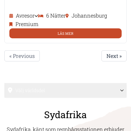
Avresor
6 Nätter
Johannesburg
Premium
LÄS MER
« Previous
Next »
Välj världsdel
Sydafrika
Sydafrika, känt som regnbågsstationen erbjuder