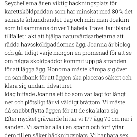
Seychellerna är en viktig häckningsplats för
karettsköldpaddan som har minskat med 80 % det
senaste århundrandet. Jag och min man Joakim
som tillsammans driver Thabela Travel tar ibland
tillfället i akt att hjälpa naturvårdsarbetarna att
rädda havssköldpaddornas ägg. Joanna är biolog
och går tidigt varje morgon en promenad för att se
om några sköldpaddor kommit upp på stranden
för att lägga ägg. Honorna måste kämpa sig över
en sandbank för att äggen ska placeras säkert och
klara sig undan tidvattnet.
Idag hittade Joanna ett bo som var lagt för långt
ner och plötsligt får vi väldigt bråttom. Vi måste
då snabbt flytta äggen för att de ska klara sig!
Efter mycket grävande hittar vi 177 ägg 70 cm ner i
sanden. Vi samlar alla i en spann och förflyttar
dem till en säker häckningsplats. Vi har bara sex