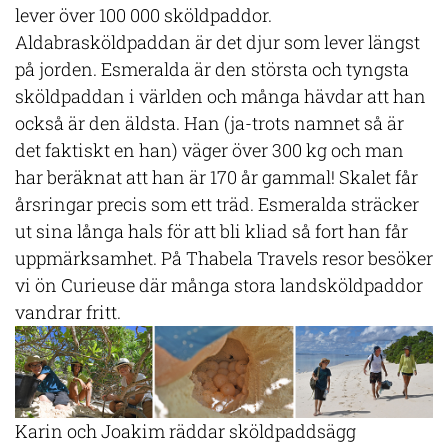
lever över 100 000 sköldpaddor.
Aldabrasköldpaddan är det djur som lever längst
på jorden. Esmeralda är den största och tyngsta
sköldpaddan i världen och många hävdar att han
också är den äldsta. Han (ja-trots namnet så är
det faktiskt en han) väger över 300 kg och man
har beräknat att han är 170 år gammal! Skalet får
årsringar precis som ett träd. Esmeralda sträcker
ut sina långa hals för att bli kliad så fort han får
uppmärksamhet. På Thabela Travels resor besöker
vi ön Curieuse där många stora landsköldpaddor
vandrar fritt.
Karin och Joakim räddar sköldpaddsägg