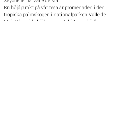
Seychellerna Valle de Mai
En höjdpunkt på vår resa är promenaden i den
tropiska palmskogen i nationalparken Valle de
Mai. Vår guide hjälper oss att hitta små ödlor,
grodor och kameleonter. Vi lär oss hur de
inhemska djuren bidrar till det ekologiska
systemet medan introducerade arter orsakar stor
skada. Mest känt är området för trädet Coco de
Mer med världens största frö som påminner om
kvinnans former och blomställningen som
påminner om mannens stolthet. I parken lever
flera endemiska fåglar och framför allt spanar vi
efter den karismatiske papegojan som visslar från
trädtopparna. Black parrot har blivit en symbol för
Seychellerna. En stor del av vår inträdesavgift till
nationalparken Valle de Mai går till att skydda
jättesköldpaddorna på Aldabra. Eftersom ön ligger