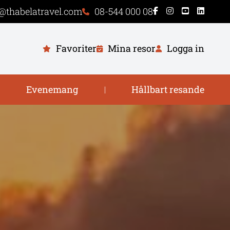
@thabelatravel.com
08-544 000 08
Favoriter
Mina resor
Logga in
Evenemang
Hållbart resande
|
|