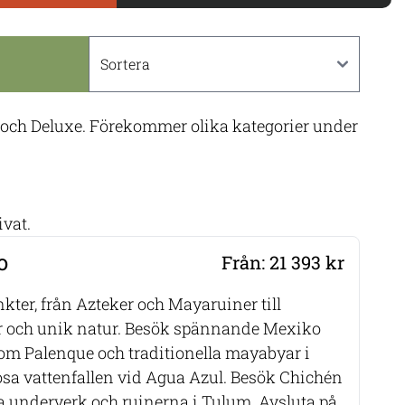
m och Deluxe. Förekommer olika kategorier under
ivat.
o
Från: 21 393 kr
ter, från Azteker och Mayaruiner till
er och unik natur. Besök spännande Mexiko
om Palenque och traditionella mayabyar i
sa vattenfallen vid Agua Azul. Besök Chichén
nya underverk och ruinerna i Tulum. Avsluta på