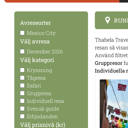
RUN
Avreseorter
Mexico City
Thabela Trave
Välj avresa
resan så visas
December 2026
Använd filtret 
Välj kategori
Gruppresor
ha
Kryssning
Individuella 
Tågresa
Safari
Gruppresa
Individuell resa
Svensk guide
Erbjudanden
Välj prisnivå (kr)