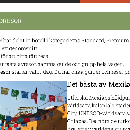
DRESOR
l har delat in hotell i kategorierna Standard, Premiu
 ett genomsnitt.
för att hitta rätt resa:
r fasta avresor, samma guide och grupp hela vägen.
resor
startar valfri dag. Du har olika guider och reser pr
Det bästa av Mexik
Utforska Mexikos höjdpunk
världsarv, koloniala städ
City, UNESCO-världsarv s
Chiapas. Beundra de turko
Itzá, ett av världens sju 