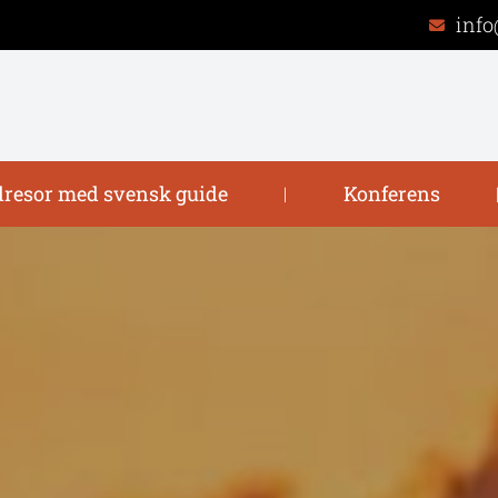
info
resor med svensk guide
Konferens
|