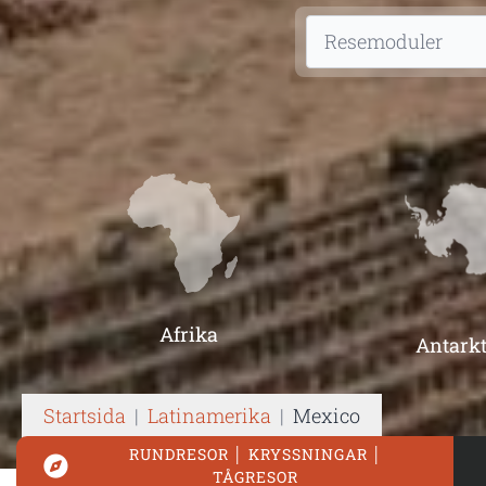
Afrika
Antarkt
Startsida
|
Latinamerika
|
Mexico
RUNDRESOR │ KRYSSNINGAR │
TÅGRESOR