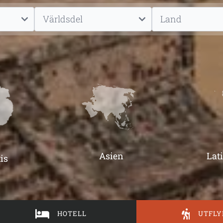
Asien
Lat
is
HOTELL
UTFLY