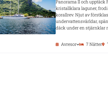
Panorama II och upptäck 
kristallklara laguner, fro
korallrev. Njut av förstkl
undervattensvärldar, spän
däck under en stjärnklar
Avresor
7 Nätter