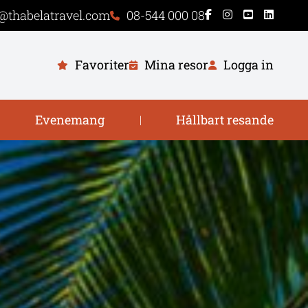
@thabelatravel.com
08-544 000 08
Favoriter
Mina resor
Logga in
Evenemang
Hållbart resande
|
|