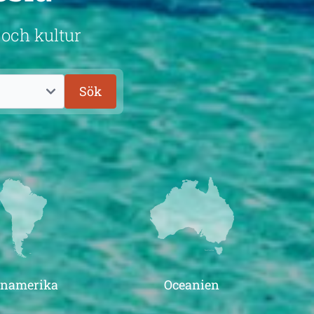
 och kultur
Sök
inamerika
Oceanien