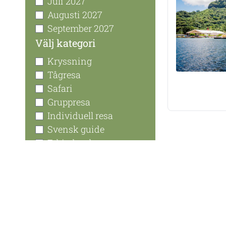
Juli 2027
Augusti 2027
September 2027
Välj kategori
Kryssning
Tågresa
Safari
Gruppresa
Individuell resa
Svensk guide
Erbjudanden
Välj prisnivå (kr)
-
+
-
+