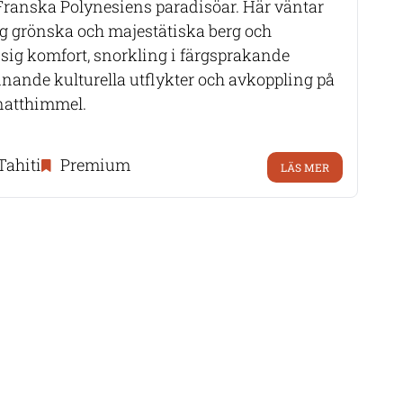
Franska Polynesiens paradisöar. Här väntar
dig grönska och majestätiska berg och
assig komfort, snorkling i färgsprakande
nande kulturella utflykter och avkoppling på
 natthimmel.
Tahiti
Premium
LÄS MER