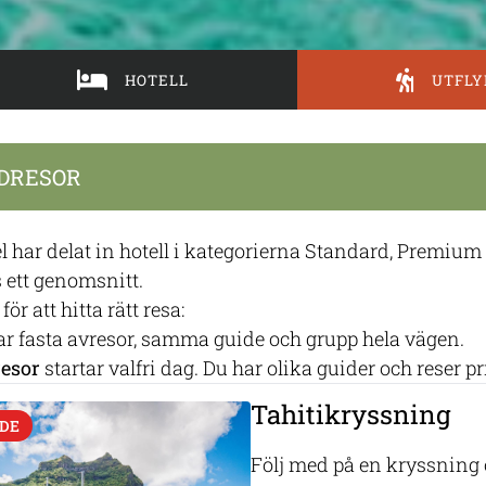
HOTELL
UTFLY
DRESOR
l har delat in hotell i kategorierna Standard, Premiu
 ett genomsnitt.
för att hitta rätt resa:
r fasta avresor, samma guide och grupp hela vägen.
resor
startar valfri dag. Du har olika guider och reser pr
Tahitikryssning
DE
Följ med på en kryssning