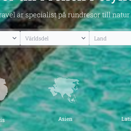
avel är specialist på rundresor till natur
Asien
Lat
is