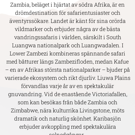
Zambia, beläget i hjärtat av södra Afrika, är en
drömdestination för safarientusiaster och
äventyrssökare. Landet är känt för sina orörda
vildmarker och erbjuder några av de bästa
vandringssafaris i världen, särskilt i South
Luangwa nationalpark och Luangwadalen. I
Lower Zambezi kombineras spännande safari
med båtturer längs Zambezifloden, medan Kafue
– en av Afrikas största nationalparker – bjuder på
varierade ekosystem och rikt djurliv. Liuwa Plains
förvandlas varje år av en spektakulär
gnuvandring. Vid de enastående Victoriafallen,
som kan besökas från både Zambia och
Zimbabwe, nära kulturrika Livingstone, möts
dramatik och naturlig skönhet. Karibasjön
erbjuder avkoppling med spektakulära
solnedgångar.