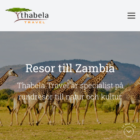
Resor till Zambia
Thabela Travel är specialist på
rundresor till natur och kultur
SE MER HÄR