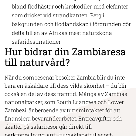
bland flodhästar och krokodiler, med elefanter
som dricker vid strandkanten. Berg i
bakgrunden och flodlandskap i förgrunden gör
detta till en av Afrikas mest natursköna
safaridestinationer.
Hur bidrar din Zambiaresa
till naturvård?
När du som resenär besöker Zambia blir du inte
bara en åskådare till dess vilda skönhet – du blir
också en del av dess framtid. Många av Zambias
nationalparker, som South Luangwa och Lower
Zambezi, är beroende av turismintäkter för att
finansiera bevarandearbetet. Entréavgifter och
skatter på safariresor går direkt till
parkförvaltning, anti-tjuvjaktspatruller och