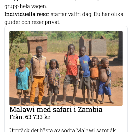
grupp hela vägen.
Individuella resor
startar valfri dag. Du har olika
guider och reser privat.
Malawi med safari i Zambia
Från: 63 733 kr
Upptäck det bästa av södra Malawi samt åk