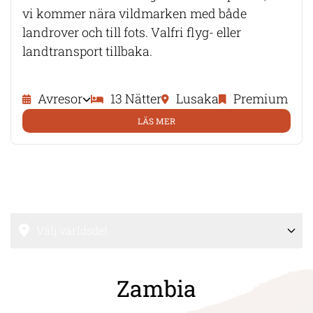
vi kommer nära vildmarken med både
landrover och till fots. Valfri flyg- eller
landtransport tillbaka.
Avresor
13 Nätter
Lusaka
Premium
LÄS MER
Välj världsdel
Zambia