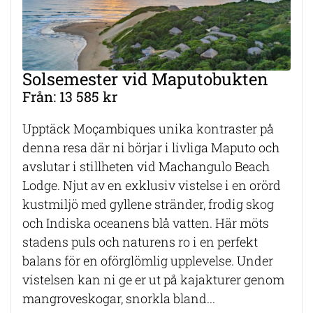
Solsemester vid Maputobukten
Från: 13 585 kr
Upptäck Moçambiques unika kontraster på
denna resa där ni börjar i livliga Maputo och
avslutar i stillheten vid Machangulo Beach
Lodge. Njut av en exklusiv vistelse i en orörd
kustmiljö med gyllene stränder, frodig skog
och Indiska oceanens blå vatten. Här möts
stadens puls och naturens ro i en perfekt
balans för en oförglömlig upplevelse. Under
vistelsen kan ni ge er ut på kajakturer genom
mangroveskogar, snorkla bland...