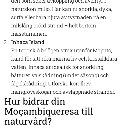
den som söker avkoppling och äventyr i
naturskön miljö. Här kan ni snorkla, dyka,
surfa eller bara njuta av tystnaden på en
milslång orörd strand – helt bortom
massturismen.
Inhaca Island
En tropisk ö belägen strax utanför Maputo,
känd för sitt rika marina liv och kristallklara
vatten. Inhaca är idealisk för snorkling,
båtturer, valskådning (under säsong) och
fågelskådning. Utforska korallrev,
mangroveskogar och avslappnade stränder.
Hur bidrar din
Moçambiqueresa till
naturvård?