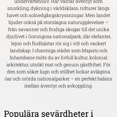
undervattensliv. Här väntar äventyr som
snorkling, dykning i världsklass, ridturer längs
havet och solnedgångskryssningar. Men landet
bjuder också på storslagna naturupplevelser –
från savanner och frodiga skogar till det unika
djurlivet i Gorongosa nationalpark, där elefanter,
lejon och flodhästar rör sig i vilt och vackert
landskap. I charmiga städer som Maputo och
Inhambane möts du av livfull kultur, kolonial
arkitektur, utsökt mat och genuin gästfrihet. För
den som söker lugn och stillhet lockar avlägsna
öar och orörda nationalparker – en perfekt balans
mellan äventyr och avkoppling.
Populära sevärdheter i