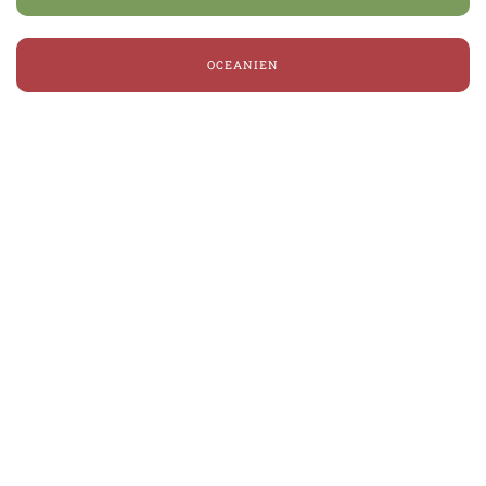
OCEANIEN
Varför boka din resa med
Thabela Travel?
Thabela Travel är en svensk researrangör som
startade för 23 år sedan. Vi erbjuder största urvalet
av rundresor till Afrika, Sydamerika och
Oceanien.