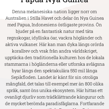
Denna melanesiska nation ligger norr om
Australien i Stilla Havet och delar ön Nya Guinea
med Papua, Indonesiens östligaste provins. Ön
bjuder på en fantastisk natur med täta
regnskogar, idylliska öar, vackra högländer och
aktiva vulkaner. Här kan man dyka längs orörda
korallrev och vrak från andra världskriget,
upptäcka den traditionella kulturen hos de lokala
stammarna i högländerna eller utforska avlägsna
byar längs den spektakulära 550 mil långa
Sepikfloden. Landet är känt för sin otroliga
mångfald, det talas till exempel mer än 800 olika
språk, samt öns unika ekosystem. Här hittas ett
ovanligt djurliv som trädklättrande kängurur och
de mycket berömda paradisfåglarna. Fortfarande