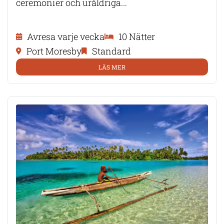
ceremonier och uråldriga...
Avresa varje vecka
10 Nätter
Port Moresby
Standard
LÄS MER