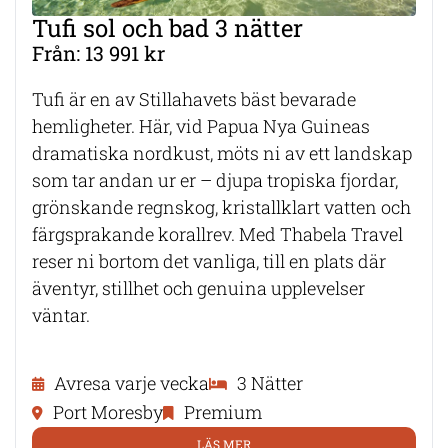
Tufi sol och bad 3 nätter
Från: 13 991 kr
Tufi är en av Stillahavets bäst bevarade
hemligheter. Här, vid Papua Nya Guineas
dramatiska nordkust, möts ni av ett landskap
som tar andan ur er – djupa tropiska fjordar,
grönskande regnskog, kristallklart vatten och
färgsprakande korallrev. Med Thabela Travel
reser ni bortom det vanliga, till en plats där
äventyr, stillhet och genuina upplevelser
väntar.
Avresa varje vecka
3 Nätter
Port Moresby
Premium
LÄS MER