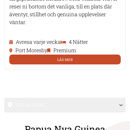
reser ni bortom det vanliga, till en plats där
äventyr, stillhet och genuina upplevelser
väntar.
Avresa varje vecka
4 Nätter
Port Moresby
Premium
LÄS MER
Välj världsdel
Papua Nya Guinea