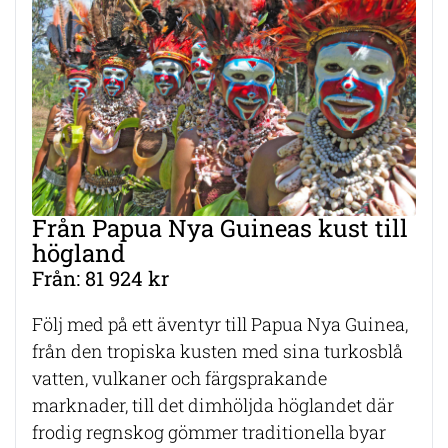
Från Papua Nya Guineas kust till
högland
Från: 81 924 kr
Följ med på ett äventyr till Papua Nya Guinea,
från den tropiska kusten med sina turkosblå
vatten, vulkaner och färgsprakande
marknader, till det dimhöljda höglandet där
frodig regnskog gömmer traditionella byar