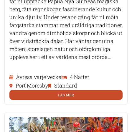
får ni upptäcka Papua Nya Guineas magiska
berg, täta regnskogar, fascinerande kultur och
unika djurliv. Under resans gång får ni möta
färgstarka stammar med uråldriga traditioner,
vandra genom dimhöljda skogar och blicka ut
över vidsträckta dalar. Här väntar genuina
möten, storslagen natur och oförglömliga
upplevelser i ett av världens mest orörda...
Avresa varje vecka
4 Nätter
Port Moresby
Standard
LÄS MER