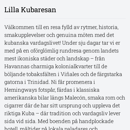
Lilla Kubaresan
Välkommen till en resa fylld av rytmer, historia,
smakupplevelser och genuina möten med det
kubanska vardagslivet! Under sju dagar tar vi er
med på en oförglömlig rundresa genom landets
mest ikoniska städer och landskap – från
Havannas charmiga kolonialkvarter till de
böljande tobaksfälten i Viñales och de färgstarka
gatorna i Trinidad. Ni får promenera i
Hemingways fotspår, färdas i klassiska
amerikanska bilar längs Malecón, smaka rom och
cigarrer där de har sitt ursprung och uppleva det
riktiga Kuba – där tradition och vardagsliv lever
sida vid sida. Med boenden på handplockade
hotell, måltider på lokala paladares och