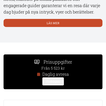
engagerade guider garanterar vi en resa där varje
dag bjuder på nya intryck, vyer och berättelser.
LÄS MER
Prisuppgifter
Från 5 523 kr
Daglig avresa
Förfrågan