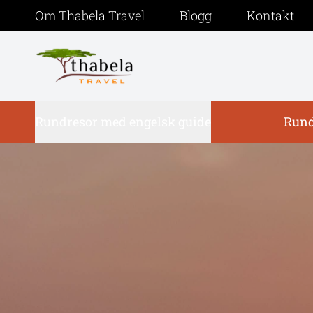
Om Thabela Travel
Blogg
Kontakt
Rundresor med engelsk guide
Rund
|