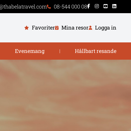
@thabelatravel.com
08-544 000 08
Favoriter
Mina resor
Logga in
Evenemang
Hållbart resande
|
|