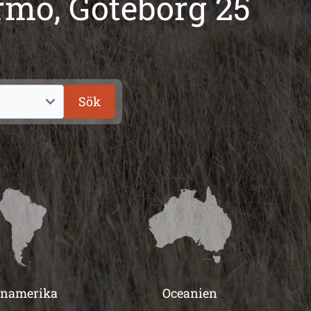
rmo, Göteborg 25
Sök
inamerika
Oceanien