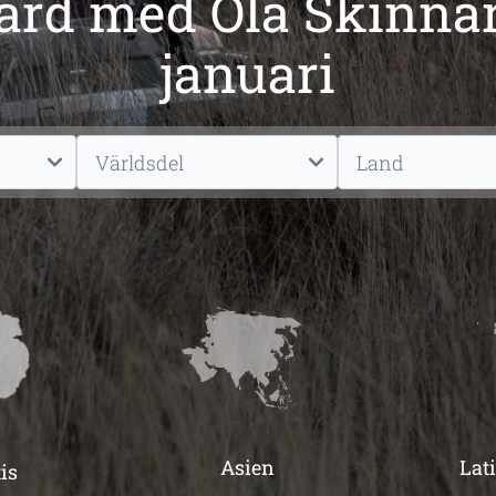
ard med Ola Skinna
januari
Asien
Lat
is