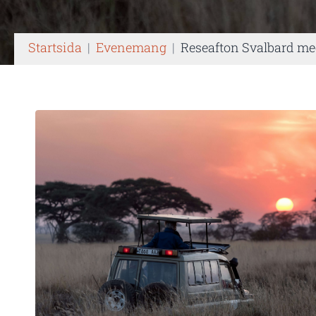
Startsida
|
Evenemang
|
Reseafton Svalbard me