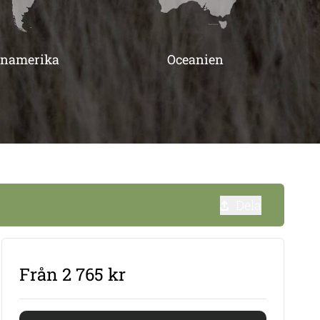
inamerika
Oceanien
Dela
Från 2 765 kr