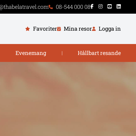
@thabelatravel.com
08-544 000 08
Favoriter
Mina resor
Logga in
Evenemang
Hållbart resande
|
|