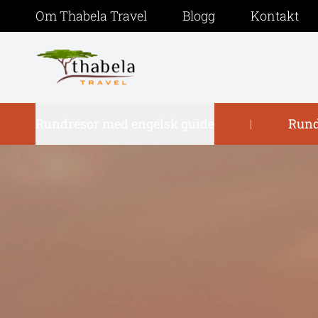
Om Thabela Travel
Blogg
Kontakt
Rundresor med engelsk guide
Rund
|