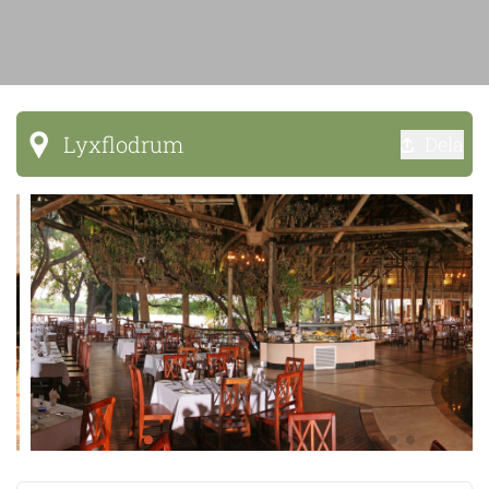
Lyxflodrum
Dela