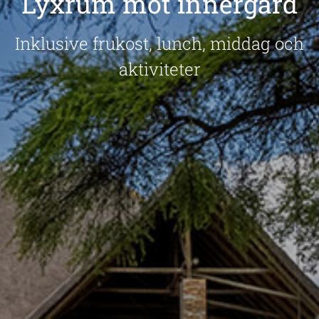
Lyxrum mot innergård
Inklusive frukost, lunch, middag och
aktiviteter