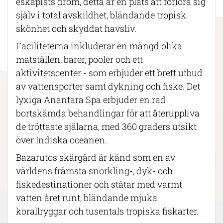
eskapists dröm, detta är en plats att förlora sig
själv i total avskildhet, bländande tropisk
skönhet och skyddat havsliv.
Faciliteterna inkluderar en mängd olika
matställen, barer, pooler och ett
aktivitetscenter - som erbjuder ett brett utbud
av vattensporter samt dykning och fiske. Det
lyxiga Anantara Spa erbjuder en rad
bortskämda behandlingar för att återuppliva
de tröttaste själarna, med 360 graders utsikt
över Indiska oceanen.
Bazarutos skärgård är känd som en av
världens främsta snorkling-, dyk- och
fiskedestinationer och ståtar med varmt
vatten året runt, bländande mjuka
korallryggar och tusentals tropiska fiskarter.