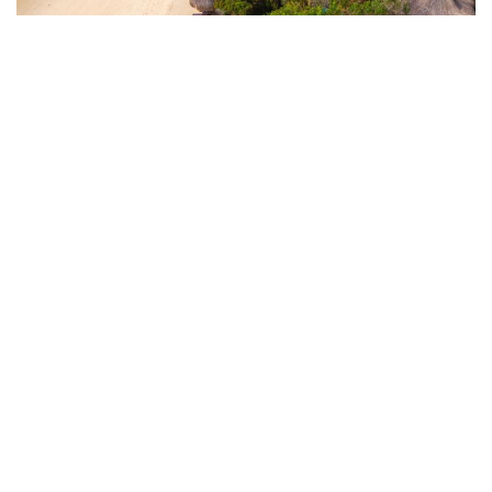
ANANTARA Bazaruto Island Resort
Kontakta oss
Thabela Travel AB