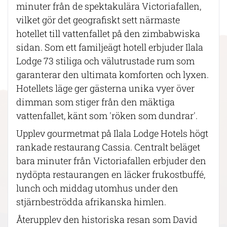
minuter från de spektakulära Victoriafallen,
vilket gör det geografiskt sett närmaste
hotellet till vattenfallet på den zimbabwiska
sidan. Som ett familjeägt hotell erbjuder Ilala
Lodge 73 stiliga och välutrustade rum som
garanterar den ultimata komforten och lyxen.
Hotellets läge ger gästerna unika vyer över
dimman som stiger från den mäktiga
vattenfallet, känt som 'röken som dundrar'.
Upplev gourmetmat på Ilala Lodge Hotels högt
rankade restaurang Cassia. Centralt beläget
bara minuter från Victoriafallen erbjuder den
nydöpta restaurangen en läcker frukostbuffé,
lunch och middag utomhus under den
stjärnbeströdda afrikanska himlen.
Återupplev den historiska resan som David