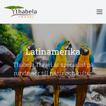
Latinamerika
Thabela Travel är specialist på
rundresor till natur och kultur
SE MER HÄR