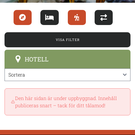
VISA FILTER
HOTELL
Den här sidan är under uppbyggnad. Innehåll
publiceras snart – tack för ditt tålamod!