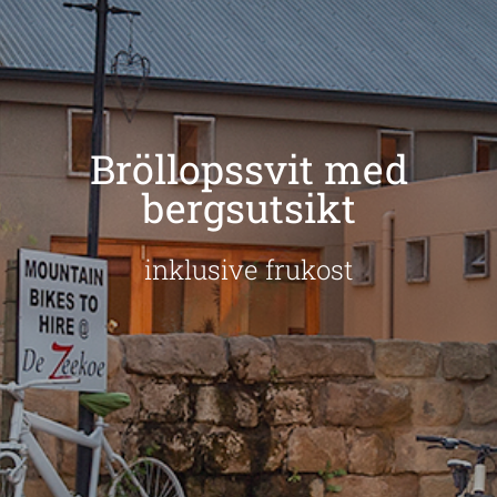
Bröllopssvit med
bergsutsikt
inklusive frukost