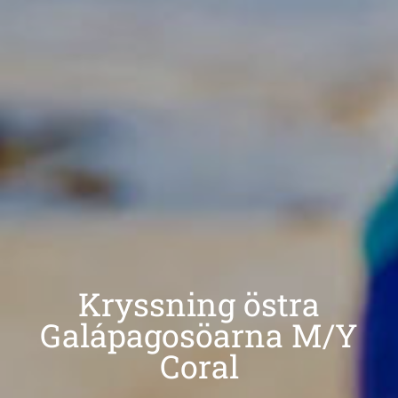
Kryssning östra
Galápagosöarna M/Y
Coral