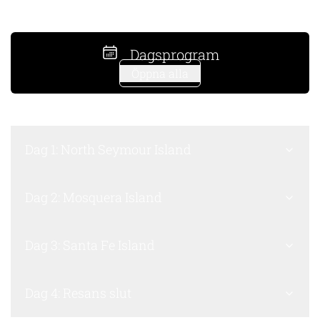
Dagsprogram
Öppna alla
Dag 1: North Seymour Island
Dag 2: Mosquera Island
Dag 3: Santa Fe Island
Dag 4: Resans slut