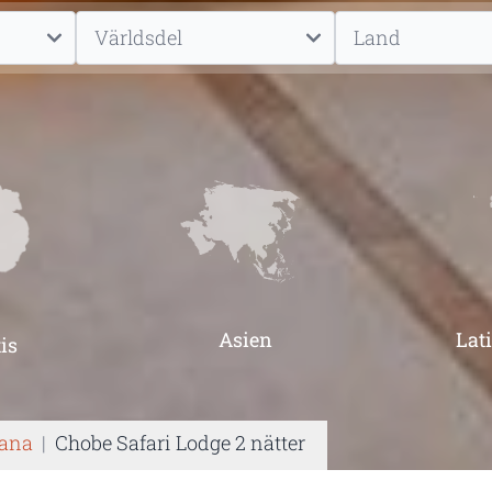
Asien
Lat
is
wana
|
Chobe Safari Lodge 2 nätter