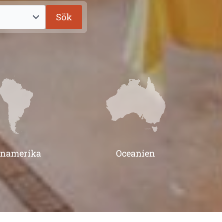
Sök
inamerika
Oceanien