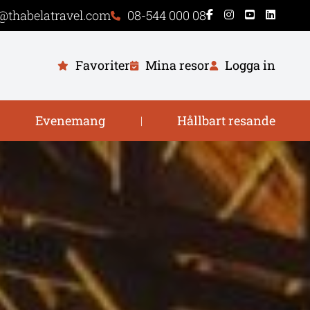
@thabelatravel.com
08-544 000 08
Favoriter
Mina resor
Logga in
Evenemang
Hållbart resande
|
|