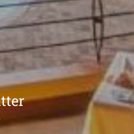
tter
r