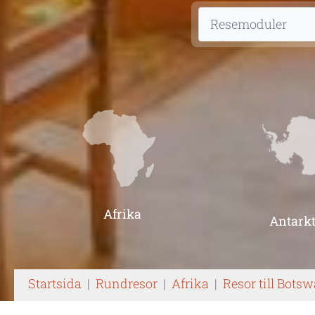
Afrika
Antarkt
Startsida
|
Rundresor
|
Afrika
|
Resor till Bots