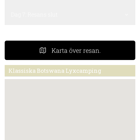
Dag 7: Resans slut
Karta över resan.