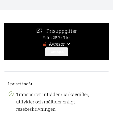
Prisuppgifter
Från 28 743 kr
Avresor
Förfrågan
I priset ingår:
Transporter, inträden/parkavgifter,
utflykter och måltider enligt
resebeskrivningen