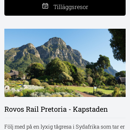
Tilläggsresor
Victoriafallen och Chobe
Rovos Rail Pretoria - Kapstaden
Flodsafari Chobe Princess 2 nätter
Sava Dunes okända kustpärlor
Upplev fyra dagar av lyx och äventyr vid
Följ med på en lyxig tågresa i Sydafrika som tar er