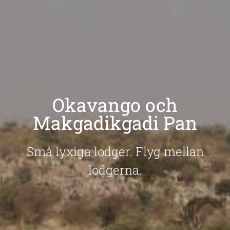
Okavango och
Makgadikgadi Pan
Små lyxiga lodger. Flyg mellan
lodgerna.