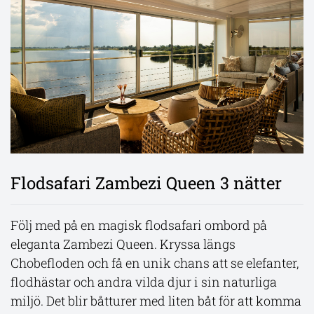
Flodsafari Zambezi Queen 3 nätter
Rovos Rail Pretoria - Kapstaden
Victoriafallen och Chobe
Följ med på en magisk flodsafari ombord på
Följ med på en lyxig tågresa i Sydafrika som tar er
eleganta Zambezi Queen. Kryssa längs
genom ett av världens mest spektakulära
Upplev en lyxig safari vid Victoriafallen på
Chobefloden och få en unik chans att se elefanter,
landskap! Från Pretoria över höglandsslätterna,
exklusiva Elephant Camp. Njut av närkontakt
flodhästar och andra vilda djur i sin naturliga
vidare genom bergen och till de frodiga
med elefanter, en magisk solnedgång på
miljö. Det blir båtturer med liten båt för att komma
vinlandskapen. Resan avslutas i Kapstaden med
Zambezifloden och en dagsutflykt till Chobe