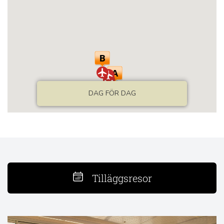
Tilläggsresor