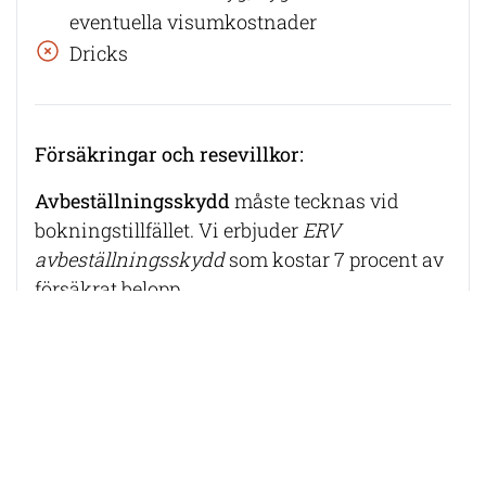
eventuella visumkostnader
Dricks
Försäkringar och resevillkor:
Avbeställningsskydd
måste tecknas vid
bokningstillfället. Vi erbjuder
ERV
avbeställningsskydd
som kostar 7 procent av
försäkrat belopp.
Reseförsäkring
kan tecknas samtidigt som
resan. Vi erbjuder
ERV Reseförsäkring PLUS
med tillval bagageskydd
som är ett
komplement till reseskyddet i
hemförsäkringen. Pris för första dagen är 221
kr och därefter kostar försäkringen 52 kr per