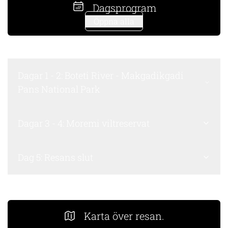
Dagsprogram
Öppna alla
Dagar 1 - 2: Boteti River - Makgadikgadi
Pans National Park
Dagar 3 - 4: Moremi viltreservat
Dag 5: Resans slut
Karta över resan.