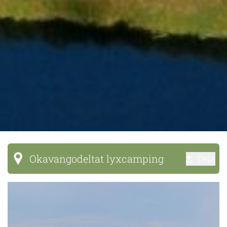
Okavangodeltat lyxcamping
Dela