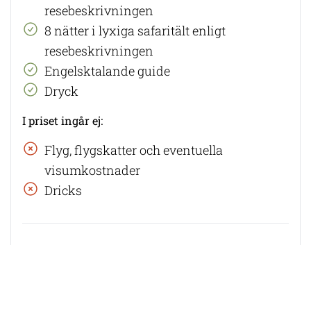
resebeskrivningen
8 nätter i lyxiga safaritält enligt
resebeskrivningen
Engelsktalande guide
Dryck
I priset ingår ej:
Flyg, flygskatter och eventuella
visumkostnader
Dricks
Försäkringar och resevillkor:
Avbeställningsskydd
måste tecknas vid
bokningstillfället. Vi erbjuder
ERV