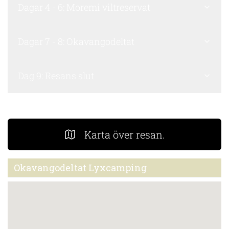
Dagar 4 - 6: Moremi viltreservat
Dagar 7 - 8: Okavangodeltat
Dag 9: Resans slut
Karta över resan.