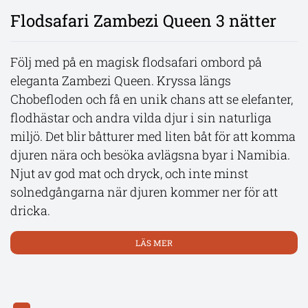
Flodsafari Zambezi Queen 3 nätter
Victoriafallen och Chobe
Rovos Rail Pretoria - Kapstaden
Följ med på en magisk flodsafari ombord på
Upplev fyra dagar av lyx och äventyr vid
Följ med på en lyxig tågresa i Sydafrika som tar er
eleganta Zambezi Queen. Kryssa längs
Victoriafallen med boende på exklusiva Wallow
genom ett av världens mest spektakulära
Chobefloden och få en unik chans att se elefanter,
Lodge, belägen i ett privat viltreservat vid
landskap! Från Pretoria över höglandsslätterna,
flodhästar och andra vilda djur i sin naturliga
Masuwefloden. Vid ankomst väntar avkoppling
vidare genom bergen och till de frodiga
miljö. Det blir båtturer med liten båt för att komma
och en magisk solnedgångskryssning. Utforska
vinlandskapen. Resan avslutas i Kapstaden med
djuren nära och besöka avlägsna byar i Namibia.
Chobe nationalpark, hem till elefanter, lejon och
sitt unika geografiska läge och det ikoniska
Njut av god mat och dryck, och inte minst
flodhästar, innan ni avslutar resan med en guidad
Taffelberget. En vacker och lyxig möjlighet att ta
solnedgångarna när djuren kommer ner för att
tur vid de mäktiga Victoriafallen. Njut av
del av natur och kultur på denna oförglömliga
dricka.
panoramavyer vid The Lookout Café och en sista
tågresa genom Sydafrika!
frukost omgiven av den afrikanska vildmarkens
LÄS MER
LÄS MER
skönhet.
LÄS MER