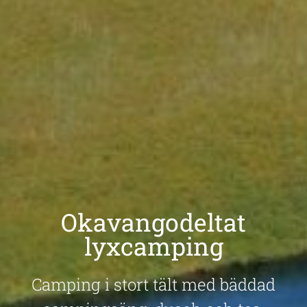
Okavangodeltat
lyxcamping
Camping i stort tält med bäddad