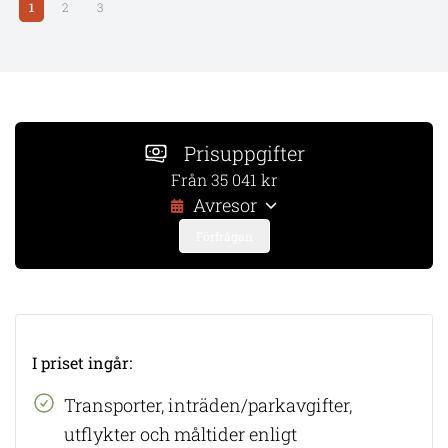
1
2
3
Prisuppgifter
Från 35 041 kr
Avresor
Förfrågan
I priset ingår:
Transporter, inträden/parkavgifter,
utflykter och måltider enligt