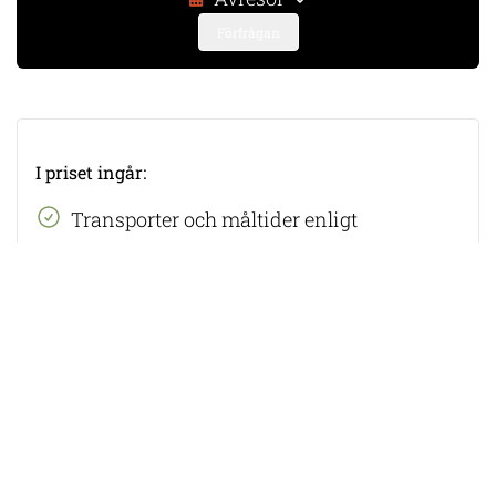
Förfrågan
I priset ingår:
​Transporter och måltider enligt
resebeskrivningen
5 nätter på hotell enligt resebeskrivningen
I priset ingår ej:
​Flyg, flygskatter och eventuella
visumkostnader
Reseförsäkring
Valfria aktiviteter