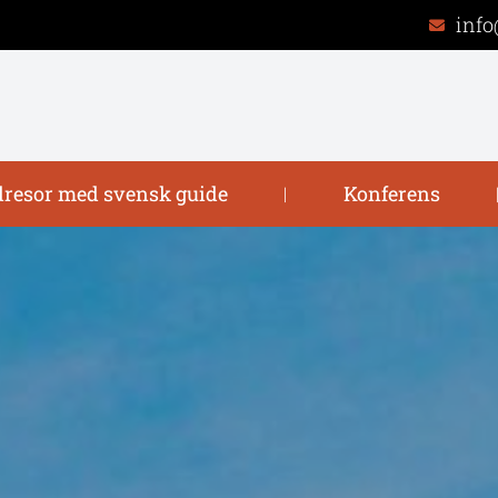
info
resor med svensk guide
Konferens
|