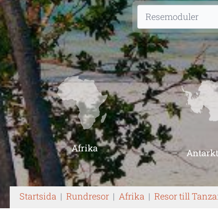
Afrika
Antarkt
Startsida
|
Rundresor
|
Afrika
|
Resor till Tanz