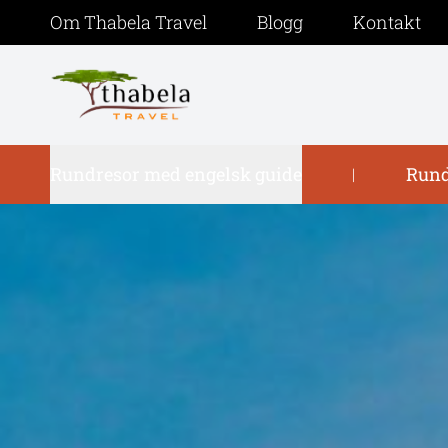
Om Thabela Travel
Blogg
Kontakt
Rundresor med engelsk guide
Rund
|