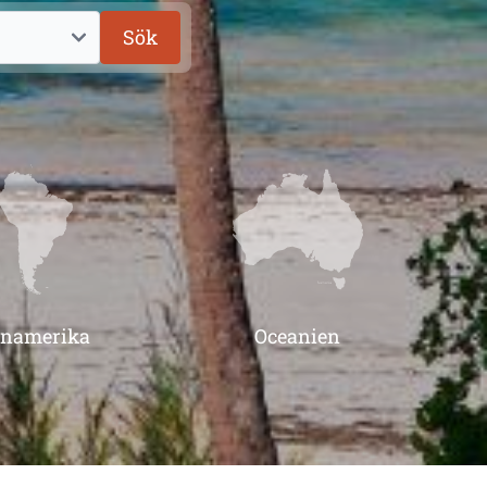
Sök
inamerika
Oceanien