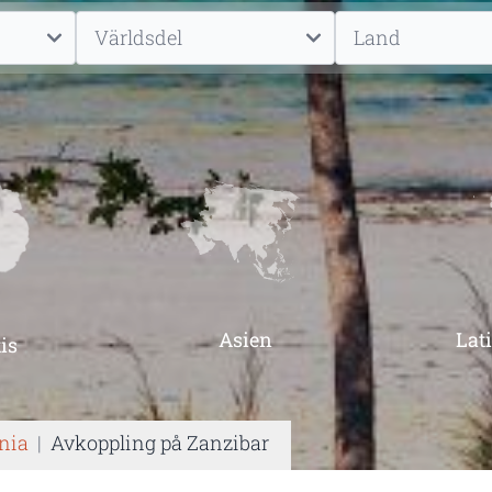
Asien
Lat
is
ania
|
Avkoppling på Zanzibar