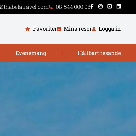
@thabelatravel.com
08-544 000 08
Favoriter
Mina resor
Logga in
Evenemang
Hållbart resande
|
|