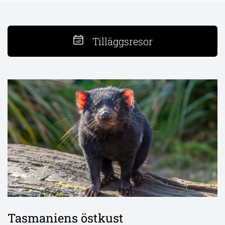
Tilläggsresor
Tasmaniens östkust
Från stadspuls till strandliv – 2