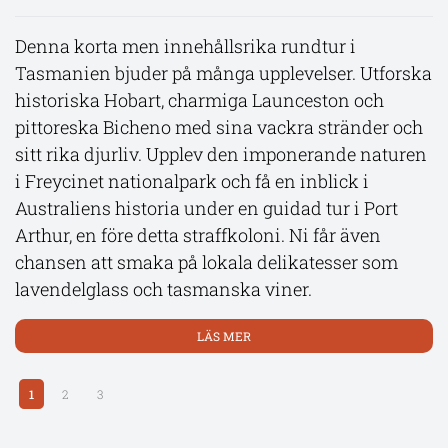
nätter på Sentosa Island
Äventyr till Tasmanien
Denna korta men innehållsrika rundtur i
Tasmanien bjuder på många upplevelser. Utforska
Gör hemresan till en del av äventyret med ett
En rundresa i Tasmanien där ni får besöka
historiska Hobart, charmiga Launceston och
oförglömligt stopover i Singapore. På soliga
Launceston och det unika naturfenomenet
pittoreska Bicheno med sina vackra stränder och
Sentosa Island bor ni nära palmer, nöjen och vita
Cataract-ravinen, njuta av lavendelblommorna i
sitt rika djurliv. Upplev den imponerande naturen
stränder – en perfekt plats att varva ner efter
Bicheno och upptäcka den historiska staden
i Freycinet nationalpark och få en inblick i
resans alla intryck. Utforska stadens magi,
Richmond, känd för sitt fängelse och Australiens
Australiens historia under en guidad tur i Port
smakrika kök, futuristiska arkitektur och
äldsta bro. En matvandring med tasmanska
Arthur, en före detta straffkoloni. Ni får även
myllrande shopping, eller bara njut av några lata
aboriginer ger er en inblick i den lokala kulturen
chansen att smaka på lokala delikatesser som
dagar i tropisk miljö. En avslutning som ger er det
och ni får även besöka historiska Hobart.
lavendelglass och tasmanska viner.
lilla extra.
LÄS MER
LÄS MER
LÄS MER
1
2
3