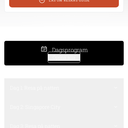
LÄS OM RESANS GUIDE
Dagsprogram
Öppna alla
Dag 1: Resa på natten
Dag 2: Singapore City
Dag 3: Resa på natten