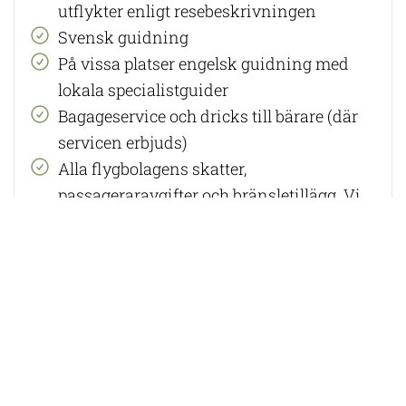
utflykter enligt resebeskrivningen
Svensk guidning
På vissa platser engelsk guidning med
lokala specialistguider
Bagageservice och dricks till bärare (där
servicen erbjuds)
Alla flygbolagens skatter,
passageraravgifter och bränsletillägg. Vi
förbehåller oss rätten att justera priset om
flygbolagen ändrar dessa avgifter. Exakt
pris fastställs på biljetteringsdagen, cirka
30 dagar innan avresa.
I priset ingår ej:
Visum - ni ansöker själva om gratis
visum inför avresa