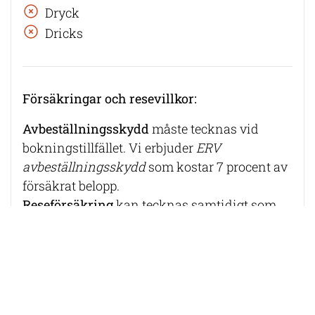
Dryck
Dricks
Försäkringar och resevillkor:
Avbeställningsskydd
måste tecknas vid
bokningstillfället. Vi erbjuder
ERV
avbeställningsskydd
som kostar 7 procent av
försäkrat belopp.
Reseförsäkring
kan tecknas samtidigt som
resan. Vi erbjuder
ERV Reseförsäkring PLUS
med tillval bagageskydd
som är ett
komplement till reseskyddet i
hemförsäkringen. Pris för första dagen är 221
kr och därefter kostar försäkringen 52 kr per