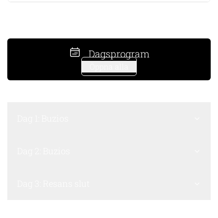
Dagsprogram
Öppna alla
Dag 1: Buzios
Dag 2: Buzios
Dag 3: Resans slut