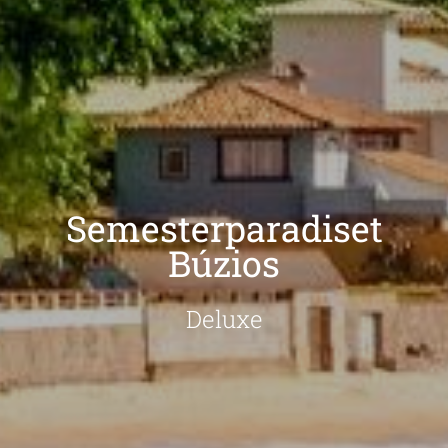
Semesterparadiset
Búzios
Deluxe