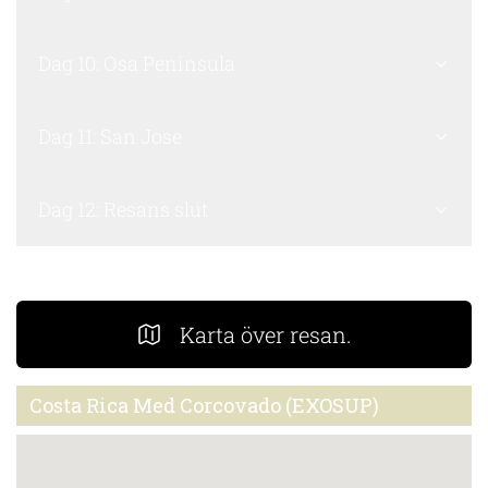
Dag 10: Osa Peninsula
Dag 11: San Jose
Dag 12: Resans slut
Karta över resan.