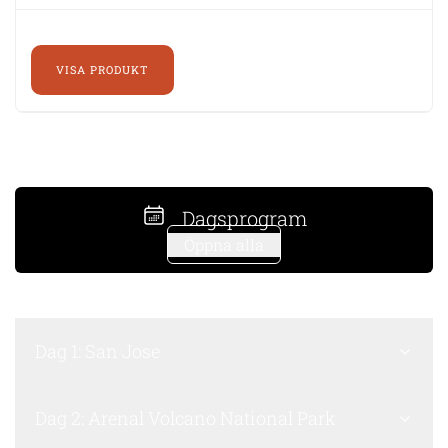
VISA PRODUKT
Dagsprogram
Öppna alla
Dag 1: San Jose
Dag 2: Arenal Volcano National Park