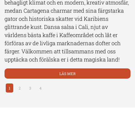
behagligt klimat och en modern, kreativ atmosfär,
historiska byggnader.
boutiquefartyg med plats för 100 gäster. Det är
medan Cartagena charmar med sina färgstarka
Galapagos snabbaste fartyg vilket maximerar
gator och historiska skatter vid Karibiens
LÄS MER
tiden på öarna.
glittrande kust. Dansa salsa i Cali, njut av
världens bästa kaffe i Kaffeområdet och låt er
LÄS MER
förföras av de livliga marknadernas dofter och
färger. Välkommen att tillsammans med oss
upptäcka och förälska er i detta magiska land!
LÄS MER
1
2
3
4
Prisuppgifter