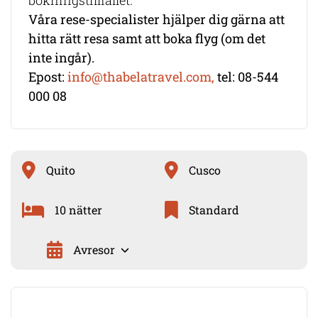
bokningstillfället.
Våra rese-specialister hjälper dig gärna att
hitta rätt resa samt att boka flyg (om det
inte ingår).
Epost:
info@thabelatravel.com,
tel: 08-544
000 08
Quito
Cusco
10 nätter
Standard
Avresor