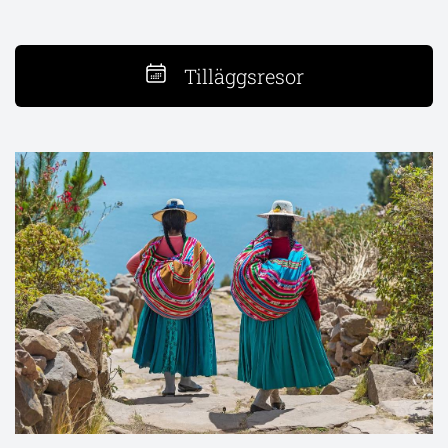
Tilläggsresor
Ballestaöarna och Nazcalinjerna