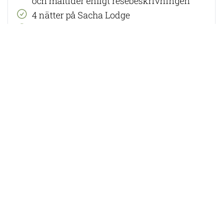
och måltider enligt resebeskrivningen
4 nätter på Sacha Lodge
Engelsk guidning
I priset ingår ej:
Flyg, flygskatter och eventuella
visumkostnader
Dryck
Dricks
Serviceskatt​
Försäkringar och resevillkor:
Avbeställningsskydd
måste tecknas vid
bokningstillfället. Vi erbjuder
ERV