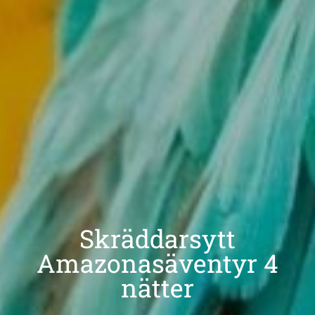
Skräddarsytt
Amazonasäventyr 4
nätter