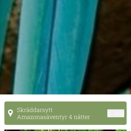
Skräddarsytt
Dela
Amazonasäventyr 4 nätter