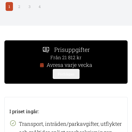
1
2
3
4
Prisuppgifter
Från 21 812 kr
Avresa varje vecka
Förfrågan
I priset ingår:
​Transport, inträden/parkavgifter, utflykter