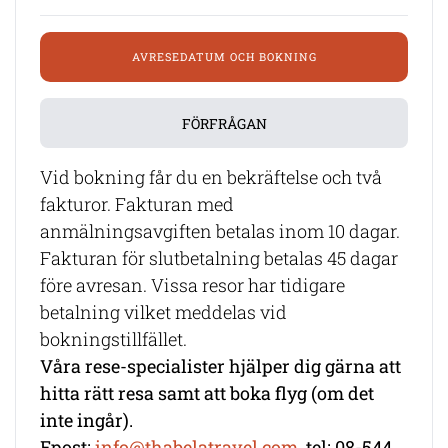
AVRESEDATUM OCH BOKNING
FÖRFRÅGAN
Vid bokning får du en bekräftelse och två
fakturor. Fakturan med
anmälningsavgiften betalas inom 10 dagar.
Fakturan för slutbetalning betalas 45 dagar
före avresan. Vissa resor har tidigare
betalning vilket meddelas vid
bokningstillfället.
Våra rese-specialister hjälper dig gärna att
hitta rätt resa samt att boka flyg (om det
inte ingår).
Epost:
info@thabelatravel.com,
tel: 08-544