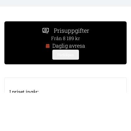
Prisuppgifter
Från 8 189 kr
Daglig avresa
Förfrågan
I priset ingår:
​Transporter, inträden/parkavgifter,
utflykter och måltider enligt
resebeskrivningen
3 nätter på hotell