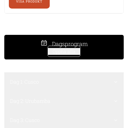
VISA PRODUKT
Dagsprogram
Öppna alla
Dag 1: Cusco
Dag 2: Urubamba
Dag 3: Cusco