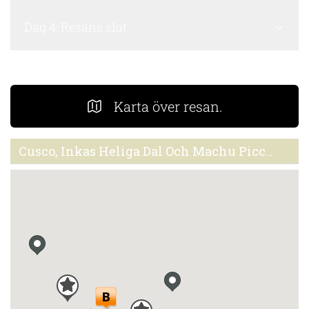
Dag 4: Resans slut
Karta över resan.