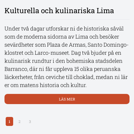
Kulturella och kulinariska Lima
Puno och Titicacasjön
Följ med på ett oförglömligt äventyr i naturens
tecken till Paracas, där den dramatiska kustlinjen
Under två dagar utforskar ni de historiska såväl
Upptäck södra Peru på en resa från historiska
möter öknen. Ta en flygtur över de gåtfulla
som de moderna sidorna av Lima och besöker
Cusco till den glittrande Titicacasjön. Ni färdas
Nazcalinjerna och se gigantiska figurer inristade i
sevärdheter som Plaza de Armas, Santo Domingo-
genom storslagna landskap, besöker charmiga
öknen av en förlorad civilisation. Beundra
klostret och Larco-museet. Dag två bjuder på en
byar och heliga tempel, och upplever den rika
klippformationerna och det rika djurlivet vid
kulinarisk rundtur i den bohemiska stadsdelen
inkakulturen på nära håll. I Puno väntar möten
Ballestasöarna, hem till sjölejon, pingviner,
Barranco, där ni får uppleva 15 olika peruanska
med lokalbefolkningen på de flytande Urosöarna
delfiner och färgglada fågelarter.
läckerheter, från ceviche till choklad, medan ni lär
och den vackra Taquileön – en fascinerande
er om matens historia och kultur.
inblick i traditioner som levt vidare i
LÄS MER
århundraden.
LÄS MER
LÄS MER
1
2
3