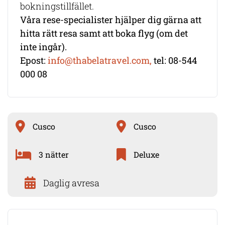
bokningstillfället.
Våra rese-specialister hjälper dig gärna att
hitta rätt resa samt att boka flyg (om det
inte ingår).
Epost:
info@thabelatravel.com,
tel: 08-544
000 08
Cusco
Cusco
3 nätter
Deluxe
Daglig avresa