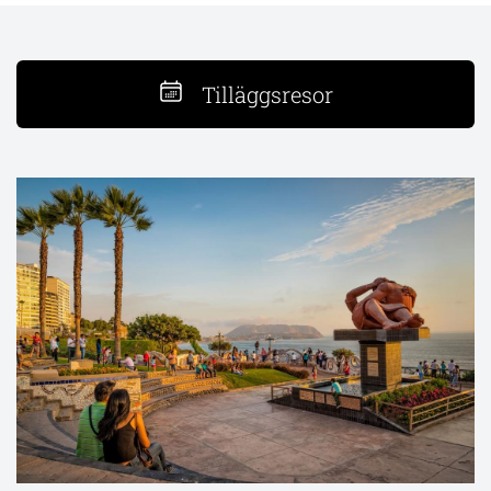
Tilläggsresor
Ballestaöarna och Nazcalinjerna