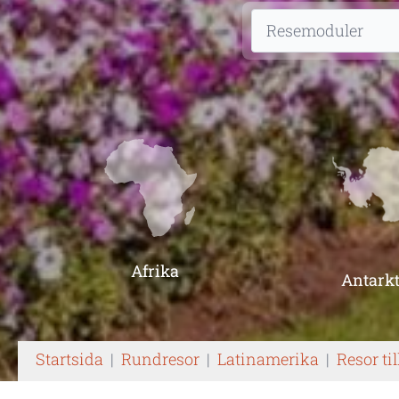
Afrika
Antarkt
Startsida
|
Rundresor
|
Latinamerika
|
Resor til