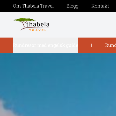
Om Thabela Travel
Blogg
Kontakt
Rundresor med engelsk guide
Rund
|