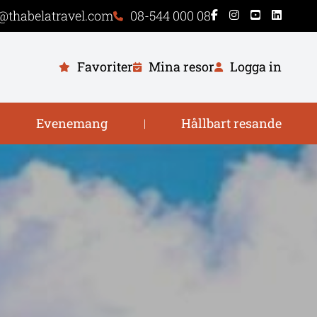
@thabelatravel.com
08-544 000 08
Favoriter
Mina resor
Logga in
Evenemang
Hållbart resande
|
|