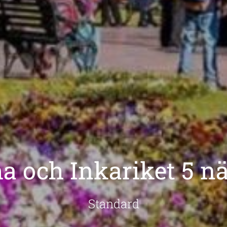
a och Inkariket 5 nä
Standard