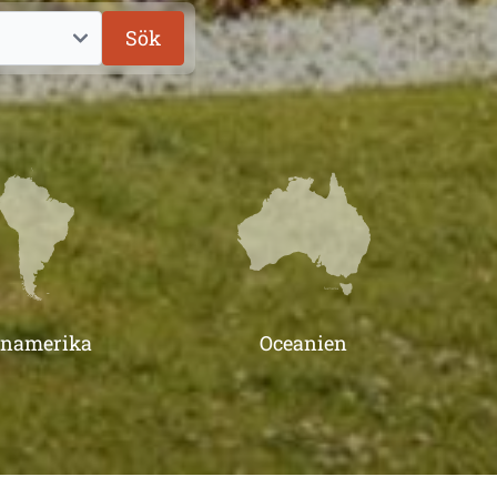
Sök
inamerika
Oceanien