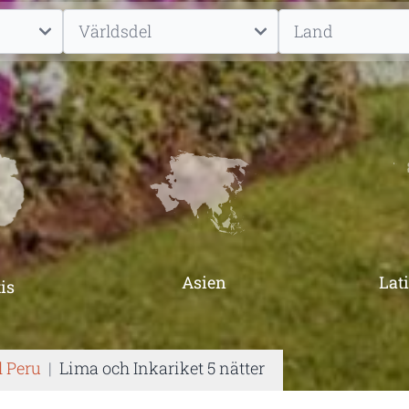
Asien
Lat
is
l Peru
|
Lima och Inkariket 5 nätter