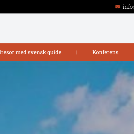
info
resor med svensk guide
Konferens
|