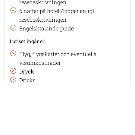
resebeskrivningen
6 nätter på hotell/lodger enligt
resebeskrivningen
Engelsktalande guide
I priset ingår ej:
Flyg, flygskatter och eventuella
visumkostnader
Dryck
Dricks
Försäkringar och resevillkor:
Avbeställningsskydd
måste tecknas vid
bokningstillfället. Vi erbjuder
ERV