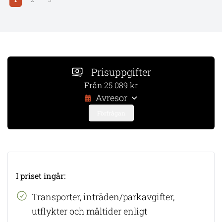
Prisuppgifter
Från 25 089 kr
Avresor
Förfrågan
I priset ingår:
Transporter, inträden/parkavgifter,
utflykter och måltider enligt