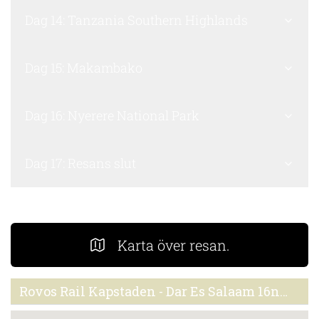
Dag 14: Tanzania Southern Highlands
Dag 15: Makambako
Dag 16: Nyerere National Park
Dag 17: Resans slut
Karta över resan.