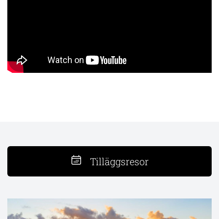
Tilläggsresor