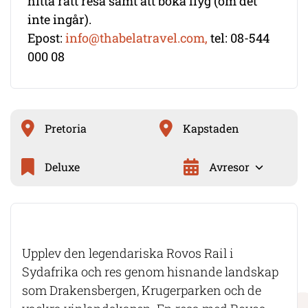
hitta rätt resa samt att boka flyg (om det
inte ingår).
Epost:
info@thabelatravel.com,
tel: 08-544
000 08
Pretoria
Kapstaden
Deluxe
Avresor
Upplev den legendariska Rovos Rail i
Sydafrika och res genom hisnande landskap
som Drakensbergen, Krugerparken och de