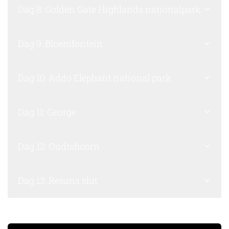
Dag 8: Golden Gate Highlands nationalpark
Dag 9: Bloemfontein
Dag 10: Addo Elephant national park
Dag 11: George
Dag 12: Oudtshoorn
Dag 13: Resans slut