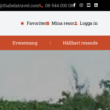
@thabelatravel.com
08-544 000 08
Favoriter
Mina resor
Logga in
Evenemang
Hållbart resande
|
|