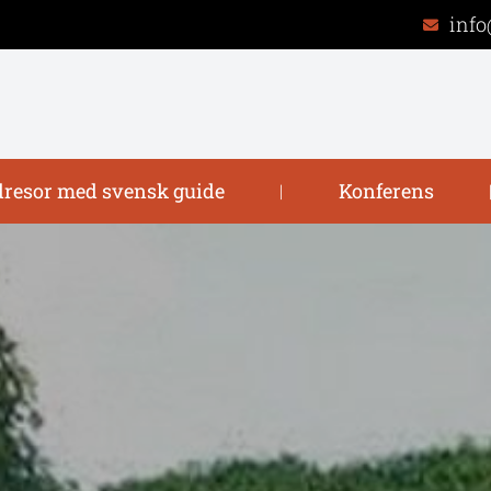
info
resor med svensk guide
Konferens
|