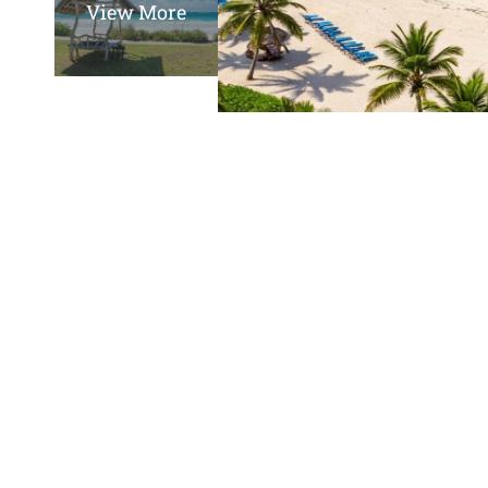
View More
Denna halvdags cykeltur tar er in i det kenyan
den lokala kulturen. Stanna vid en skola och 
Ukundas landsbygdsmarknad, där ni kan sm