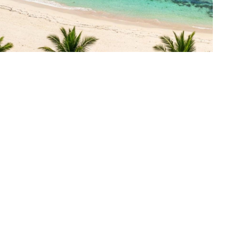
ska vardagslivet. Ni lämnar Diani och cyklar på skogsst
fortsätt därefter till ett bysamhälle med gårdar och tr
aka färsk kokosnöt och kokosnötsvin.