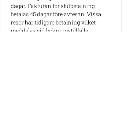
dagar. Fakturan för slutbetalning
betalas 45 dagar före avresan. Vissa
resor har tidigare betalning vilket
meddelas vid bokningstillfället.
Våra rese-specialister hjälper dig
gärna att hitta rätt resa samt att boka
flyg (om det inte ingår).
Epost:
info@thabelatravel.com,
tel: 08-
544 000 08
igar till byn Digo, där ni får en inblick i
äffa en lokal medicinman. Avsluta turen på