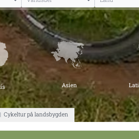
Asien
Lat
is
|
Cykeltur på landsbygden