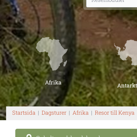
Afrika
Antarkt
Startsida
|
Dagsturer
|
Afrika
|
Resor till Kenya