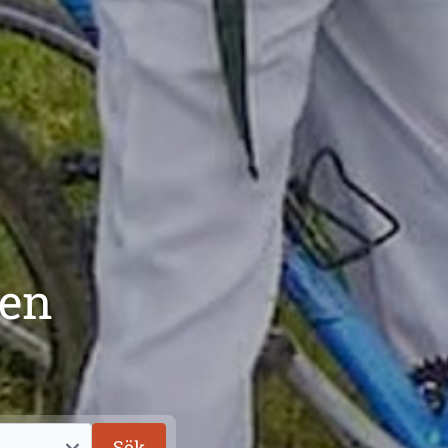
den
Sök