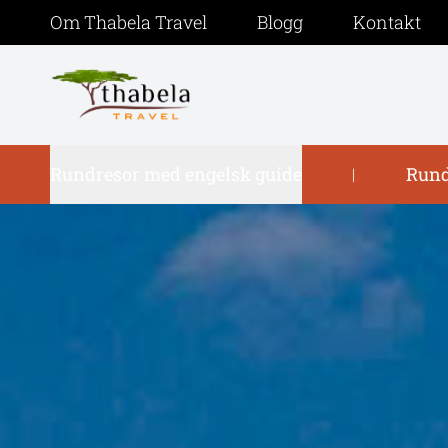
Om Thabela Travel
Blogg
Kontakt
Rundresor med engelsk guide
Rund
|