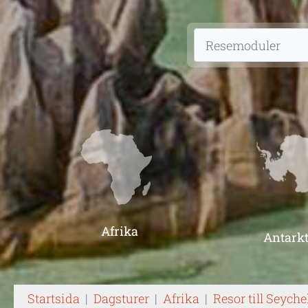
Afrika
Antarkt
Startsida
|
Dagsturer
|
Afrika
|
Resor till Seyche