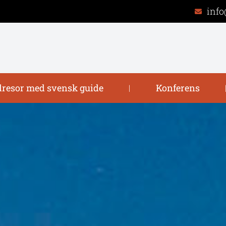
info
resor med svensk guide
Konferens
|