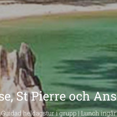
se, St Pierre och Ans
Guidad heldagstur i grupp | Lunch ingår