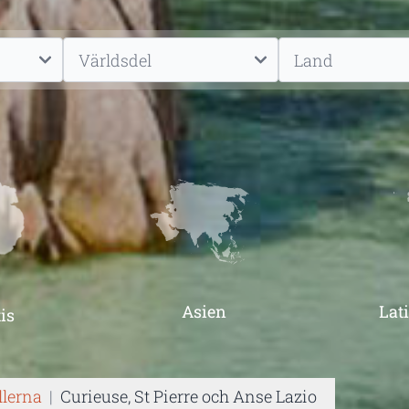
Asien
Lat
is
llerna
|
Curieuse, St Pierre och Anse Lazio