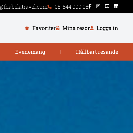
@thabelatravel.com
08-544 000 08
Favoriter
Mina resor
Logga in
Evenemang
Hållbart resande
|
|