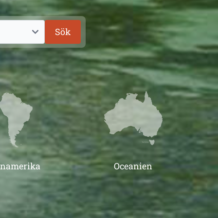
Sök
inamerika
Oceanien