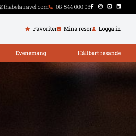
@thabelatravel.com
08-544 000 08
Favoriter
Mina resor
Logga in
Evenemang
Hållbart resande
|
|