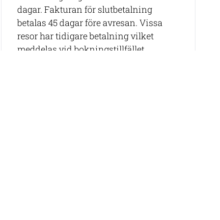
dagar. Fakturan för slutbetalning
betalas 45 dagar före avresan. Vissa
resor har tidigare betalning vilket
meddelas vid bokningstillfället.
Våra rese-specialister hjälper dig
gärna att hitta rätt resa samt att boka
flyg (om det inte ingår).
Epost:
info@thabelatravel.com,
tel: 08-
544 000 08
ar regionens rika biologiska mångfald.
inblick i traditionella destillationsmetoder