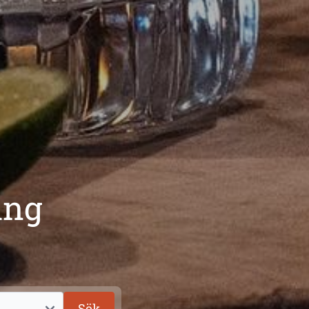
ing
Sök