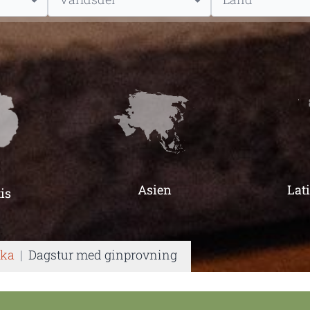
Asien
Lat
is
ika
|
Dagstur med ginprovning