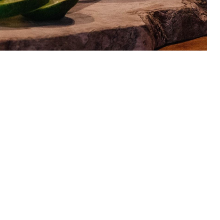
 Kapstaden och besök tre unika destillerier som spegl
maker av fynbos och rooibos, samtidigt som du får en 
e för alla ginentusiaster!