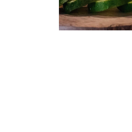
Följ med på en dagstur med ginprovning från
Upptäck handgjorda ginsorter med distinkta s
och lokala ingredienser. En perfekt upplevels