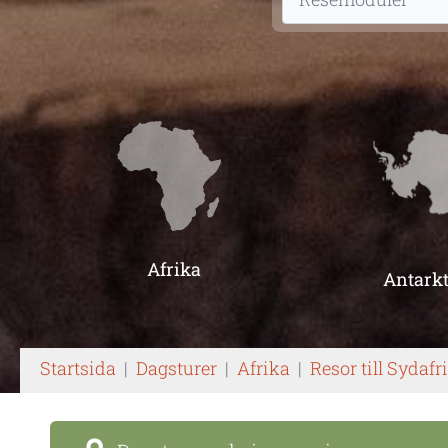
Afrika
Antarkt
Startsida
|
Dagsturer
|
Afrika
|
Resor till Sydafr