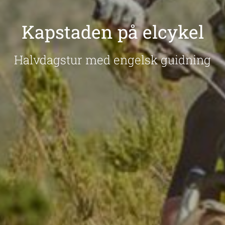
Kapstaden på elcykel
Halvdagstur med engelsk guidning