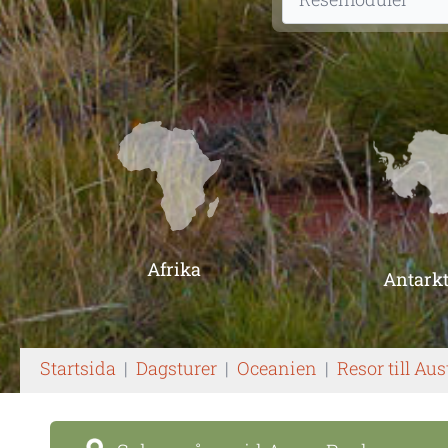
Afrika
Antarkt
Startsida
|
Dagsturer
|
Oceanien
|
Resor till Aus