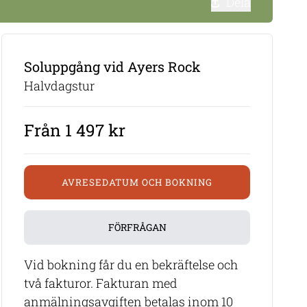
Dela
Soluppgång vid Ayers Rock
Halvdagstur
Från 1 497 kr
AVRESEDATUM OCH BOKNING
FÖRFRÅGAN
Vid bokning får du en bekräftelse och
två fakturor. Fakturan med
anmälningsavgiften betalas inom 10