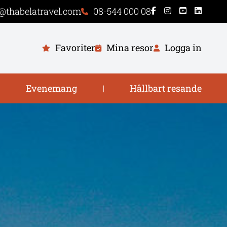
@thabelatravel.com
08-544 000 08
Favoriter
Mina resor
Logga in
Evenemang
Hållbart resande
|
|