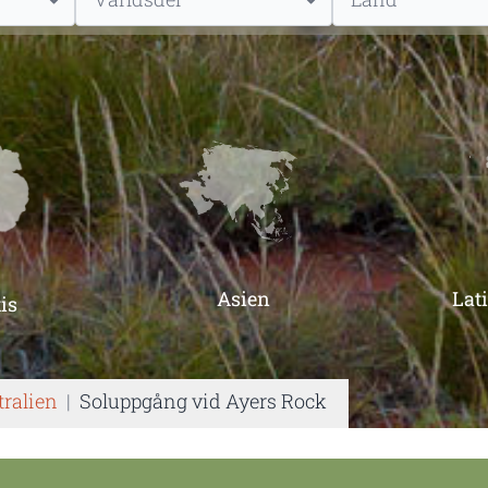
Asien
Lat
is
tralien
|
Soluppgång vid Ayers Rock