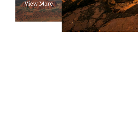
View More
Upplev två av Australiens mest ikoniska land
soluppgång vid Talinguru Nyakunytjaku och for
promenerar ni genom den frodiga ravinen W