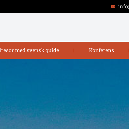
info
resor med svensk guide
Konferens
|