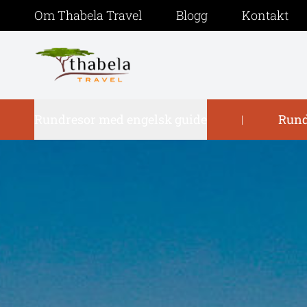
Om Thabela Travel
Blogg
Kontakt
Rundresor med engelsk guide
Rund
|