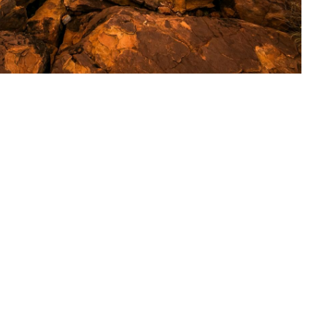
märken på en rundtur till Uluru (Ayers Rock) och Kata
tsätter därefter till Kata Tjuta, där er guide berätta
alpa Gorge.