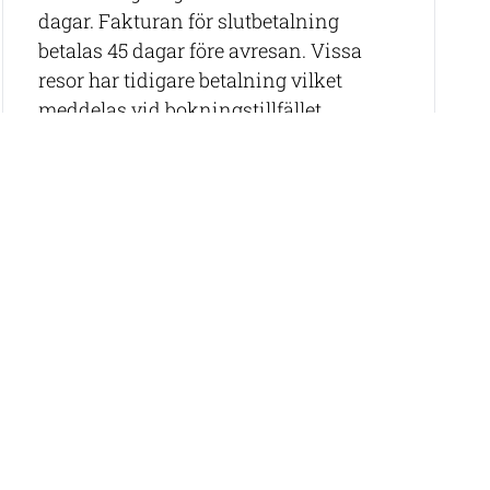
dagar. Fakturan för slutbetalning
betalas 45 dagar före avresan. Vissa
resor har tidigare betalning vilket
meddelas vid bokningstillfället.
Våra rese-specialister hjälper dig
gärna att hitta rätt resa samt att boka
flyg (om det inte ingår).
Epost:
info@thabelatravel.com,
tel: 08-
544 000 08
 Tjuta. Turen börjar med en storslagen
r om nationalparkens historia. Avslutningsvis