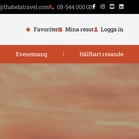
@thabelatravel.com
08-544 000 08
Favoriter
Mina resor
Logga in
Evenemang
Hållbart resande
|
|