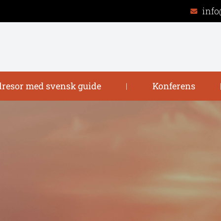
info
resor med svensk guide
Konferens
|