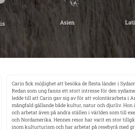
Asien
Lat
is
Carin fick möjlighet att besöka de flesta länder i Syda
Redan som ung fanns ett stort intresse för den sydame
ledde till att Carin gav sig av för att volontärarbeta i
mångfald gällande både kultur, natur och djurliv. Hon ä
och arbetat även på andra ställen i världen som till e
och Nordamerika. Hennes resor har varit en stor tillgå
inom kulturturism och har arbetat på resebyrå med gr
resor eller själv är på resande fot så ger hon sig gärna