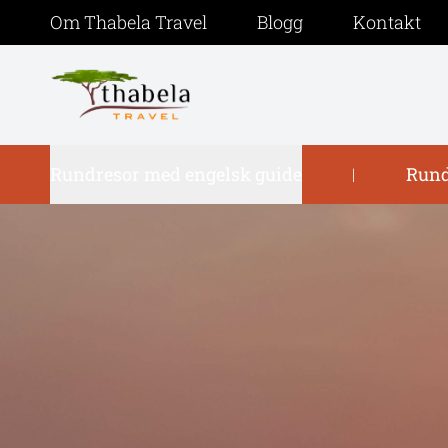
Om Thabela Travel
Blogg
Kontakt
Rundresor med engelsk guide
Rund
|