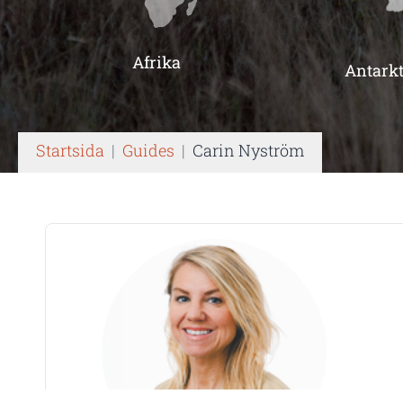
Afrika
Antarkt
Startsida
|
Guides
|
Carin Nyström