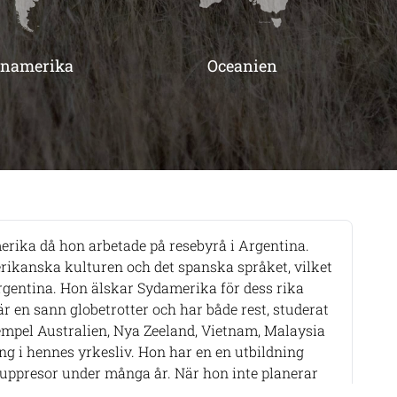
inamerika
Oceanien
merika då hon arbetade på resebyrå i Argentina.
rikanska kulturen och det spanska språket, vilket
 Argentina. Hon älskar Sydamerika för dess rika
r en sann globetrotter och har både rest, studerat
xempel Australien, Nya Zeeland, Vietnam, Malaysia
ng i hennes yrkesliv. Hon har en en utbildning
uppresor under många år. När hon inte planerar
 ut i löparspåren, vandrar i berg och skog och