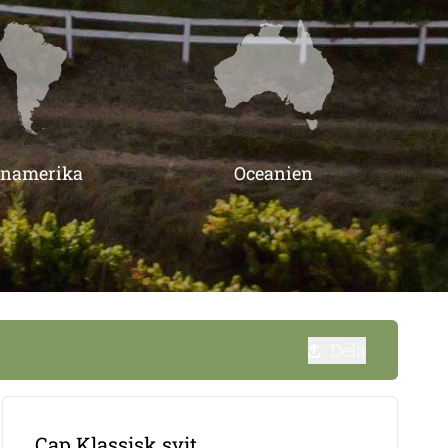
inamerika
Oceanien
Dela
Cap Klassisk svit