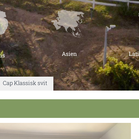
Asien
Lat
is
|
Cap Klassisk svit