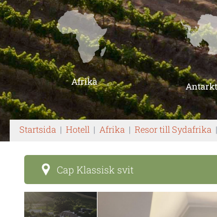
Afrika
Antarkt
Startsida
|
Hotell
|
Afrika
|
Resor till Sydafrika
Cap Klassisk svit