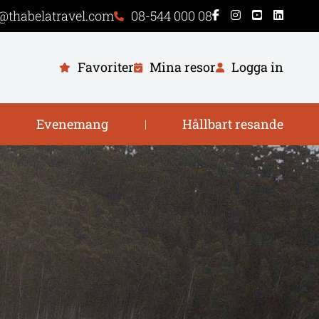
@thabelatravel.com
08-544 000 08
Favoriter
Mina resor
Logga in
Evenemang
Hållbart resande
|
|