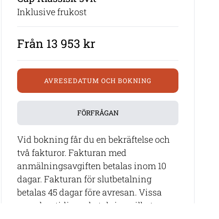
Inklusive frukost
Från 13 953 kr
AVRESEDATUM OCH BOKNING
FÖRFRÅGAN
Vid bokning får du en bekräftelse och
två fakturor. Fakturan med
anmälningsavgiften betalas inom 10
dagar. Fakturan för slutbetalning
betalas 45 dagar före avresan. Vissa
resor har tidigare betalning vilket
meddelas vid bokningstillfället.