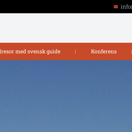
info
resor med svensk guide
Konferens
|