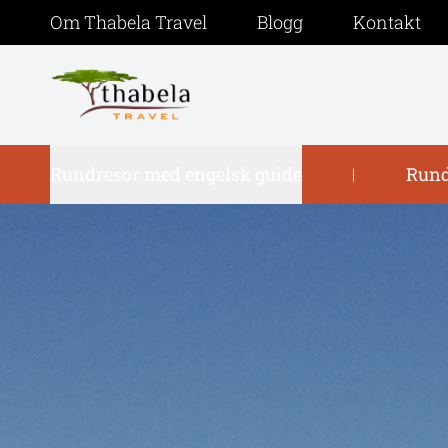
Om Thabela Travel
Blogg
Kontakt
Rundresor med engelsk guide
Rund
|