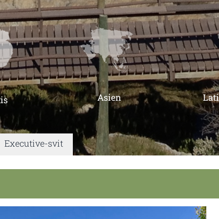
Asien
Lat
is
|
Executive-svit