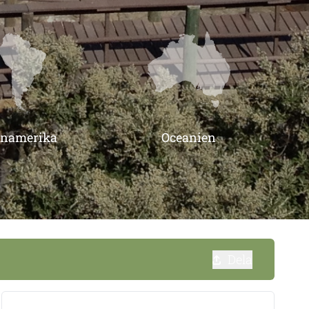
inamerika
Oceanien
Dela