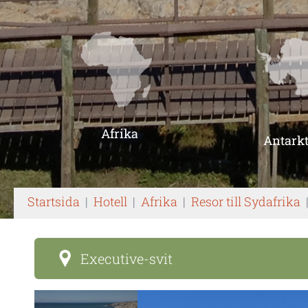
Afrika
Antarkt
Startsida
|
Hotell
|
Afrika
|
Resor till Sydafrika
Executive-svit