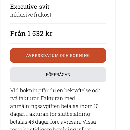
Executive-svit
Inklusive frukost
Från 1 532 kr
AVRESEDATUM OCH BOKNING
FÖRFRÅGAN
Vid bokning får du en bekräftelse och
två fakturor. Fakturan med
anmälningsavgiften betalas inom 10
dagar. Fakturan för slutbetalning
betalas 45 dagar före avresan. Vissa
resor har tidigare betalning vilket