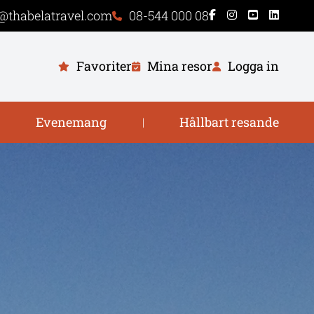
@thabelatravel.com
08-544 000 08
Favoriter
Mina resor
Logga in
Evenemang
Hållbart resande
|
|