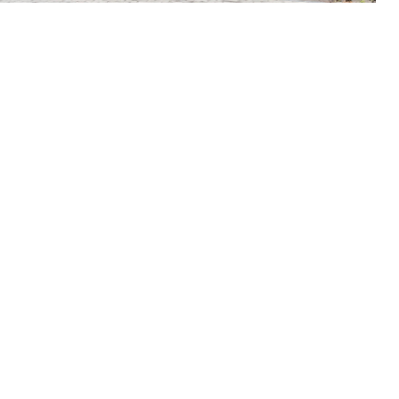
tora vita karakteristiska byggnader och på de ursprun
 välbefinnande. Lodge ligger vid Westcliff slutet av st
gheten, med ytterligare 6 rum/sviter, varav 3 vackert m
också hyras exklusivt för en grupp på 12 pax. Whale Ro
 inredda i modern stil.